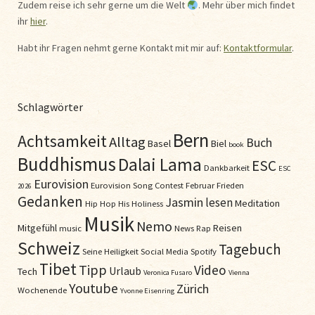
Zudem reise ich sehr gerne um die Welt
. Mehr über mich findet
ihr
hier
.
Habt ihr Fragen nehmt gerne Kontakt mit mir auf:
Kontaktformular
.
Schlagwörter
Bern
Achtsamkeit
Alltag
Buch
Basel
Biel
book
Buddhismus
Dalai Lama
ESC
Dankbarkeit
ESC
Eurovision
Eurovision Song Contest
Februar
Frieden
2026
Gedanken
Jasmin
lesen
Meditation
Hip Hop
His Holiness
Musik
Nemo
Mitgefühl
Reisen
music
News
Rap
Schweiz
Tagebuch
Seine Heiligkeit
Social Media
Spotify
Tibet
Tipp
Video
Urlaub
Tech
Veronica Fusaro
Vienna
Youtube
Zürich
Wochenende
Yvonne Eisenring