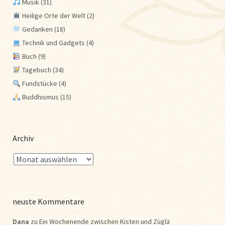
Musik
(31)
Heilige Orte der Welt
(2)
Gedanken
(18)
Technik und Gadgets
(4)
Buch
(9)
Tagebuch
(34)
Fundstücke
(4)
Buddhismus
(15)
Archiv
neuste Kommentare
Dana
zu
Ein Wochenende zwischen Kisten und Züglä