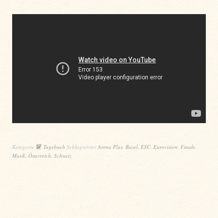
Kategorie
Tagebuch
Schlagwörter
Arena Plus
,
Basel
,
ESC
,
Eurovision
,
Finale
,
Musik
,
Österreich
,
Schweiz