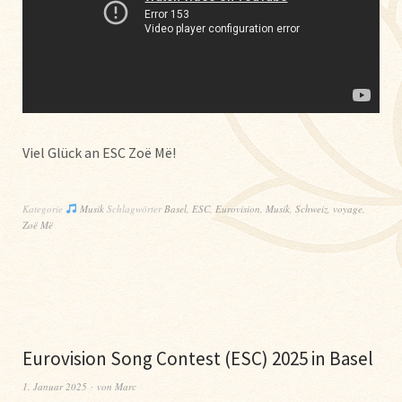
Viel Glück an ESC
Zoë Më!
Kategorie
Musik
Schlagwörter
Basel
,
ESC
,
Eurovision
,
Musik
,
Schweiz
,
voyage
,
Zoë Më
Eurovision Song Contest (ESC) 2025 in Basel
1. Januar 2025
von
Marc