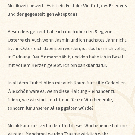
Musikwettbewerb. Es ist ein Fest der
Vielfalt, des Friedens
und der gegenseitigen Akzeptanz
.
Besonders gefreut habe ich mich über den
Sieg von
Österreich
. Auch wenn Jasmin und ich nächstes Jahr nicht
live in Österreich dabei sein werden, ist das für mich völlig
in Ordnung.
Der Moment zählt
, und den habe ich in Basel
mit vollem Herzen gelebt. Ich bin dankbar dafür.
In all dem Trubel blieb mir auch Raum für stille Gedanken:
Wie schön wäre es, wenn diese Haltung – einander zu
feiern, wie wir sind –
nicht nur für ein Wochenende
,
sondern
für unseren Alltag gelten würde
?
Musik kann uns verbinden. Und dieses Wochenende hat mir
gezeigt: Manchmal werden Träume wirklich wahr.