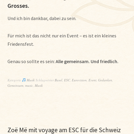
Grosses.
Und ich bin dankbar, dabei zu sein.
Für mich ist das nicht nur ein Event – es ist ein kleines
Friedensfest.
Genau so sollte es sein:
Alle gemeinsam. Und friedlich.
Kategorie
Musik
Schlagwörter
Basel
,
ESC
,
Eurovision
,
Event
,
Gedanken
,
Gemeinsam
,
music
,
Musik
Zoë Më mit voyage am ESC für die Schweiz