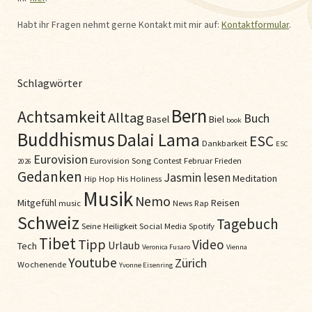
Habt ihr Fragen nehmt gerne Kontakt mit mir auf:
Kontaktformular
.
Schlagwörter
Bern
Achtsamkeit
Alltag
Buch
Basel
Biel
book
Buddhismus
Dalai Lama
ESC
Dankbarkeit
ESC
Eurovision
Eurovision Song Contest
Februar
Frieden
2026
Gedanken
Jasmin
lesen
Meditation
Hip Hop
His Holiness
Musik
Nemo
Mitgefühl
Reisen
music
News
Rap
Schweiz
Tagebuch
Seine Heiligkeit
Social Media
Spotify
Tibet
Tipp
Video
Urlaub
Tech
Veronica Fusaro
Vienna
Youtube
Zürich
Wochenende
Yvonne Eisenring