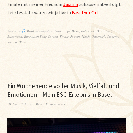
Finale mit meiner Freundin
Jasmin
zuhause mitverfolgt.
Letztes Jahr waren wir ja live in
Basel vor Ort
.
Kategorie
Musik
Schlagwörter
Bangaraga
,
Basel
,
Bulgarien
,
Dara
,
ESC
,
Eurovision
,
Eurovision Song Contest
,
Finale
,
Jasmin
,
Musik
,
Österreich
,
Siegerin
,
Vienna
,
Wien
Ein Wochenende voller Musik, Vielfalt und
Emotionen – Mein ESC-Erlebnis in Basel
20. Mai 2025
von
Marc
Kommentare 1