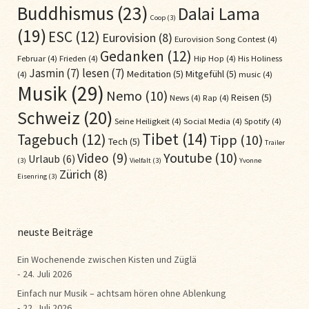
Buddhismus
(23)
Dalai Lama
Coop
(3)
(19)
ESC
(12)
Eurovision
(8)
Eurovision Song Contest
(4)
Gedanken
(12)
Februar
(4)
Frieden
(4)
Hip Hop
(4)
His Holiness
Jasmin
(7)
lesen
(7)
Meditation
(5)
Mitgefühl
(5)
(4)
music
(4)
Musik
(29)
Nemo
(10)
Reisen
(5)
News
(4)
Rap
(4)
Schweiz
(20)
Seine Heiligkeit
(4)
Social Media
(4)
Spotify
(4)
Tibet
(14)
Tagebuch
(12)
Tipp
(10)
Tech
(5)
Trailer
Youtube
(10)
Video
(9)
Urlaub
(6)
(3)
Vielfalt
(3)
Yvonne
Zürich
(8)
Eisenring
(3)
neuste Beiträge
Ein Wochenende zwischen Kisten und Züglä
24. Juli 2026
Einfach nur Musik – achtsam hören ohne Ablenkung
22. Juli 2026