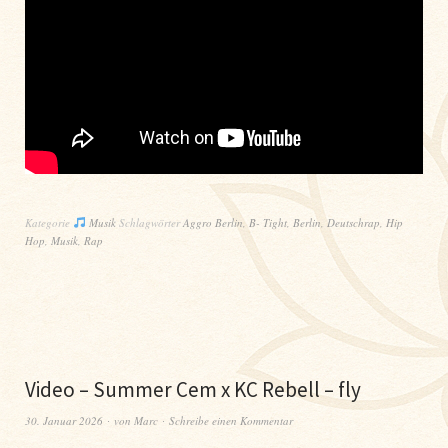
Kategorie
Musik
Schlagwörter
Aggro Berlin
,
B- Tight
,
Berlin
,
Deutschrap
,
Hip
Hop
,
Musik
,
Rap
Video – Summer Cem x KC Rebell – fly
30. Januar 2026
von
Marc
Schreibe einen Kommentar