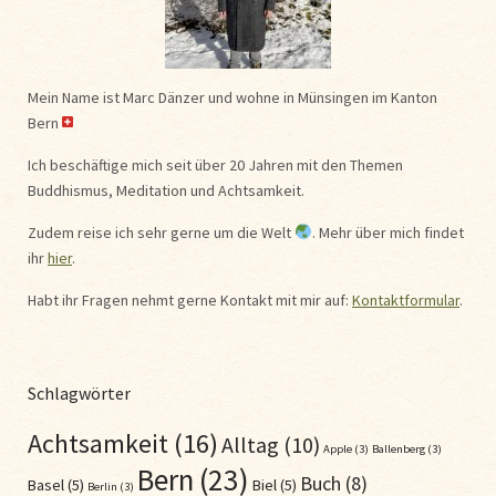
Mein Name ist Marc Dänzer und wohne in Münsingen im Kanton
Bern
Ich beschäftige mich seit über 20 Jahren mit den Themen
Buddhismus, Meditation und Achtsamkeit.
Zudem reise ich sehr gerne um die Welt
. Mehr über mich findet
ihr
hier
.
Habt ihr Fragen nehmt gerne Kontakt mit mir auf:
Kontaktformular
.
Schlagwörter
Achtsamkeit
(16)
Alltag
(10)
Apple
(3)
Ballenberg
(3)
Bern
(23)
Buch
(8)
Basel
(5)
Biel
(5)
Berlin
(3)