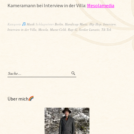
Kameramann bei Interview in der Villa:
Mesolamedia
Kategorie
Musik
Schlagwörter
Berlin
,
Handicap Music
,
Hip Hop
,
Interview
,
Interview in der Villa
,
Mesola
,
Murat Celik
,
Rap-G
,
Serdar Lunatix
,
Tik Tok
Über mich