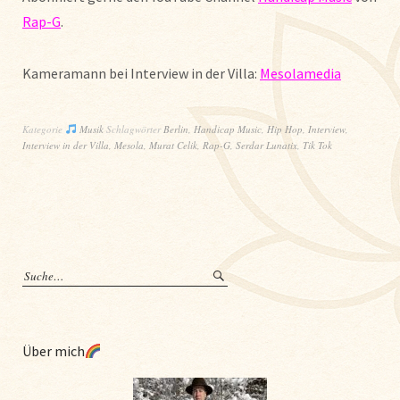
Rap-G
.
Kameramann bei Interview in der Villa:
Mesolamedia
Kategorie
Musik
Schlagwörter
Berlin
,
Handicap Music
,
Hip Hop
,
Interview
,
Interview in der Villa
,
Mesola
,
Murat Celik
,
Rap-G
,
Serdar Lunatix
,
Tik Tok
Über mich