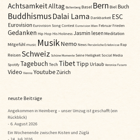
Bern
Achtsamkeit
Alltag
Buch
Basel
Biel
Ballenberg
Buddhismus
Dalai Lama
ESC
Dankbarkeit
Eurovision
Eurovision Song Contest
Februar
Frieden
Eurovision Wien
Gedanken
Jasmin
lesen
Meditation
Hip Hop
His Holiness
Musik
Nemo
Mitgefühl
music
News
Rap
Persönliche Erlebnisse
Schweiz
Reisen
Seine Heiligkeit
Social Media
Schöne Momente
Tibet
Tagebuch
Tipp
Urlaub
Tech
Spotify
Veronica Fusaro
Youtube
Video
Zürich
Vienna
neuste Beiträge
Angekommen in Heimberg – unser Umzug ist geschafft (ein
Rückblick)
6. August 2026
Ein Wochenende zwischen Kisten und Züglä
24. Juli 2026