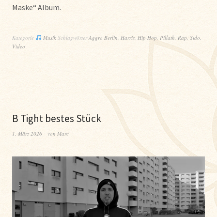
Maske“ Album.
Kategorie
Musik
Schlagwörter
Aggro Berlin
,
Harris
,
Hip Hop
,
Pillath
,
Rap
,
Sido
,
Video
B Tight bestes Stück
1. März 2026
von
Marc