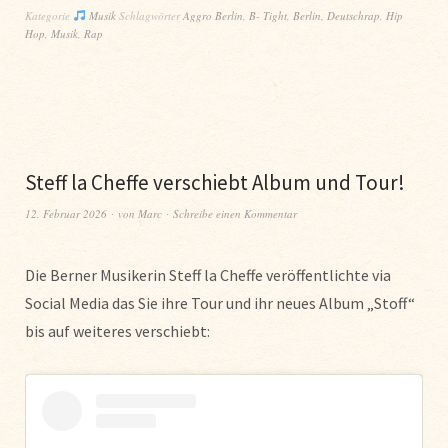
Kategorie
Musik
Schlagwörter
Aggro Berlin
,
B- Tight
,
Berlin
,
Deutschrap
,
Hip
Hop
,
Musik
,
Rap
Steff la Cheffe verschiebt Album und Tour!
12. Februar 2026
von
Marc
Schreibe einen Kommentar
Die Berner Musikerin Steff la Cheffe veröffentlichte via
Social Media das Sie ihre Tour und ihr neues Album „Stoff“
bis auf weiteres verschiebt: