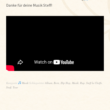
Danke für deine Musik Steff!
Kategorie
Musik
Schlagwörter
Album
,
Bern
,
Hip Hop
,
Musik
,
Rap
,
Steff la Cheffe
,
Stoff
,
Tour