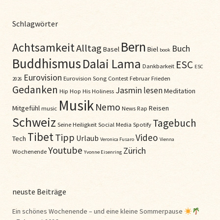
Schlagwörter
Bern
Achtsamkeit
Alltag
Buch
Basel
Biel
book
Buddhismus
Dalai Lama
ESC
Dankbarkeit
ESC
Eurovision
Eurovision Song Contest
Februar
Frieden
2026
Gedanken
Jasmin
lesen
Meditation
Hip Hop
His Holiness
Musik
Nemo
Mitgefühl
Reisen
music
News
Rap
Schweiz
Tagebuch
Seine Heiligkeit
Social Media
Spotify
Tibet
Tipp
Video
Urlaub
Tech
Veronica Fusaro
Vienna
Youtube
Zürich
Wochenende
Yvonne Eisenring
neuste Beiträge
Ein schönes Wochenende – und eine kleine Sommerpause