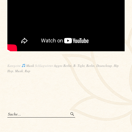
Kategorie
Musik
Schlagwörter
Aggro Berlin
,
B- Tight
,
Berlin
,
Deutschrap
,
Hip
Hop
,
Musik
,
Rap