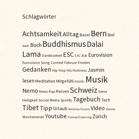
Schlagwörter
Bern
Achtsamkeit
Alltag
Basel
Biel
Buddhismus
Dalai
Buch
book
Lama
ESC
Eurovision
Dankbarkeit
ESC 2026
Eurovision Song Contest
Februar
Frieden
Gedanken
Jasmin
Hip Hop
His Holiness
Musik
lesen
Meditation
Mitgefühl
music
Schweiz
Nemo
Reisen
News
Rap
Seine
Tagebuch
Tech
Heiligkeit
Social Media
Spotify
Tibet
Tipp
Video
Urlaub
Veronica Fusaro
Vienna
Youtube
Zürich
Wochenende
Yvonne Eisenring