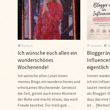
Tagebuch
Gedanken
,
Ta
Ich wünsche euch allen ein
Blogger:in
wunderschönes
Influencer
Wochenende!
eigentlich
Ich wünsche allen Leser:innen
Immer wieder 
meines Blogs ein wunderschönes und
ich ein Influe
erholsames Wochenende. Geniesst
lautet meiste
die Zeit, gönnt euch einen Moment
als Blogger. 
der Ruhe und macht etwas, das euch
dass das eine
Freude bereitet. Für mich gab…
ist…
Weiter