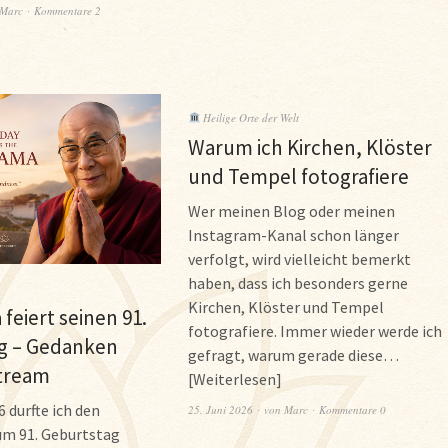
Marc
Kommentare 2
Heilige Orte der Welt
Warum ich Kirchen, Klöster
und Tempel fotografiere
Wer meinen Blog oder meinen
Instagram-Kanal schon länger
verfolgt, wird vielleicht bemerkt
haben, dass ich besonders gerne
Kirchen, Klöster und Tempel
 feiert seinen 91.
fotografiere. Immer wieder werde ich
g – Gedanken
gefragt, warum gerade diese…
tream
Weiterlesen
6 durfte ich den
25. Juni 2026
von
Marc
Kommentare 0
um 91. Geburtstag