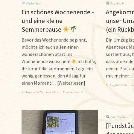
Gedanken
Tagebuch
Ein schönes Wochenende –
Angekomm
und eine kleine
unser Umzu
Sommerpause
(ein Rückb
Bevor das Wochenende beginnt,
Ein Umzug ist
möchte ich euch allen einen
Abenteuer. Ma
wunderschönen Start ins
sortiert aus, 
Wochenende wünschen!
Ich hoffe,
dass am Ende 
ihr könnt die kommenden Tage ein
neuen Platz
wenig geniessen, den Alltag für
mit meiner
einen Moment…
Weiterlesen
6. August 2026
v
7. August 2026
von
Marc
Kommentare 0
Fundstücke
[Fundstück