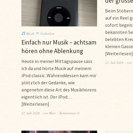
der grosse
Beim Stöbern 
auf ein Reel 
sofort begeist
bekannten Se
Musik
,
Gedanken
belebten Kre
Einfach nur Musik – achtsam
kleinen Gass
hören ohne Ablenkung
Weiterlesen
Heute in meiner Mittagspause sass
21. Juli 2026
von
ich da und hörte Musik auf meinem
iPod classic. Währenddessen kam mir
plötzlich der Gedanke, wie
angenehm diese Art des Musikhörens
eigentlich ist. Der iPod…
Weiterlesen
22. Juli 2026
von
Marc
Kommentare 0