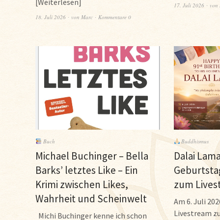
Weiterlesen
17. Juli 2026
von
18. Juli 2026
von
Marc
Kommentare 0
Buch
Buddhismus
Michael Buchinger – Bella
Dalai Lama
Barks’ letztes Like – Ein
Geburtsta
Krimi zwischen Likes,
zum Lives
Wahrheit und Scheinwelt
Am 6. Juli 202
Livestream z
Michi Buchinger kenne ich schon