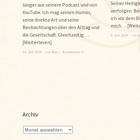
Seiner Heiligk
länger aus seinem Podcast und von
verfolgen. Be
YouTube. Ich mag seinen Humor,
ich vor dem B
seine direkte Art und seine
mich…
Weit
Beobachtungen über den Alltag und
die Gesellschaft. Gleichzeitig…
9. Juli 2026
von
M
Weiterlesen
10. Juli 2026
von
Marc
Kommentare 0
Archiv