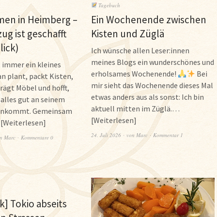
Tagebuch
en in Heimberg –
Ein Wochenende zwischen
g ist geschafft
Kisten und Züglä
lick)
Ich wünsche allen Leser:innen
meines Blogs ein wunderschönes und
 immer ein kleines
erholsames Wochenende!
Bei
n plant, packt Kisten,
mir sieht das Wochenende dieses Mal
trägt Möbel und hofft,
etwas anders aus als sonst: Ich bin
alles gut an seinem
aktuell mitten im Züglä.…
 ankommt. Gemeinsam
Weiterlesen
…
Weiterlesen
24. Juli 2026
von
Marc
Kommentar 1
on
Marc
Kommentare 0
] Tokio abseits