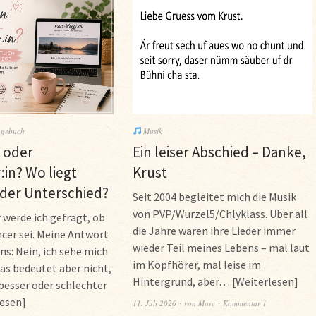
gebuch
Musik
 oder
Ein leiser Abschied – Danke,
:in? Wo liegt
Krust
 der Unterschied?
Seit 2004 begleitet mich die Musik
von PVP/Wurzel5/Chlyklass. Über all
werde ich gefragt, ob
die Jahre waren ihre Lieder immer
ncer sei. Meine Antwort
wieder Teil meines Lebens – mal laut
ns: Nein, ich sehe mich
im Kopfhörer, mal leise im
Das bedeutet aber nicht,
Hintergrund, aber…
Weiterlesen
 besser oder schlechter
lesen
11. Juli 2026
von
Marc
Kommentar 1