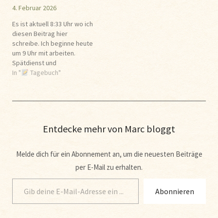
4. Februar 2026
Es ist aktuell 8:33 Uhr wo ich
diesen Beitrag hier
schreibe. Ich beginne heute
um 9 Uhr mit arbeiten.
Spätdienst und
Aussendienst im
In "
Tagebuch"
Wagenpark
habe ich
heute. Höre jetzt noch die
neuste Folge vom Planet
Kai Podcast bevor ich
arbeiten gehe. Ein sehr
Entdecke mehr von Marc bloggt
toller Podcast. Aktuell freue
ich mich auch…
Melde dich für ein Abonnement an, um die neuesten Beiträge
per E-Mail zu erhalten.
Abonnieren