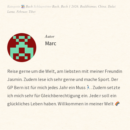
Kategorie
Buch
Schlagwörter
Buch
,
Buch 1 2026
,
Buddhismus
,
China
,
Dalai
Lama
,
Februar
,
Tibet
Autor
Marc
Reise gerne um die Welt, am liebsten mit meiner Freundin
Jasmin. Zudem lese ich sehr gerne und mache Sport. Der
GP Bern ist für mich jedes Jahr ein Muss
. Zudem setzte
ich mich sehr für Gleichberechtigung ein. Jede:r soll ein
glückliches Leben haben. Willkommen in meiner Welt