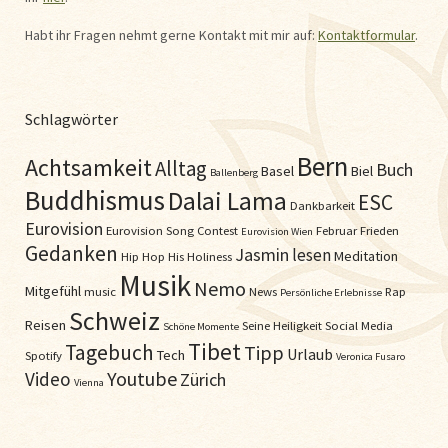
Habt ihr Fragen nehmt gerne Kontakt mit mir auf:
Kontaktformular
.
Schlagwörter
Bern
Achtsamkeit
Alltag
Buch
Basel
Biel
Ballenberg
Buddhismus
Dalai Lama
ESC
Dankbarkeit
Eurovision
Eurovision Song Contest
Februar
Frieden
Eurovision Wien
Gedanken
Jasmin
lesen
Meditation
Hip Hop
His Holiness
Musik
Nemo
Mitgefühl
music
News
Rap
Persönliche Erlebnisse
Schweiz
Reisen
Seine Heiligkeit
Social Media
Schöne Momente
Tibet
Tagebuch
Tipp
Urlaub
Tech
Spotify
Veronica Fusaro
Youtube
Video
Zürich
Vienna