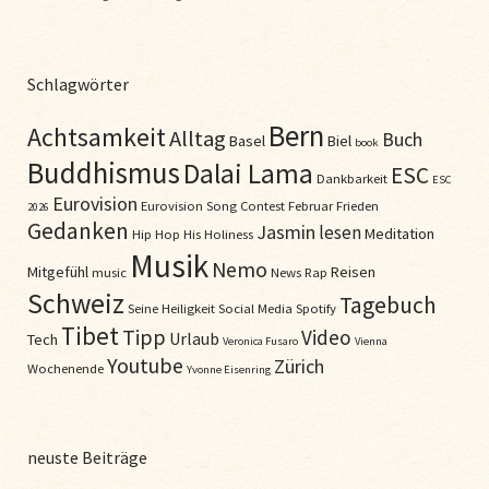
Schlagwörter
Bern
Achtsamkeit
Alltag
Buch
Basel
Biel
book
Buddhismus
Dalai Lama
ESC
Dankbarkeit
ESC
Eurovision
Eurovision Song Contest
Februar
Frieden
2026
Gedanken
Jasmin
lesen
Meditation
Hip Hop
His Holiness
Musik
Nemo
Mitgefühl
Reisen
music
News
Rap
Schweiz
Tagebuch
Seine Heiligkeit
Social Media
Spotify
Tibet
Tipp
Video
Urlaub
Tech
Veronica Fusaro
Vienna
Youtube
Zürich
Wochenende
Yvonne Eisenring
neuste Beiträge