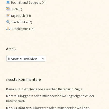
Technik und Gadgets
(4)
Buch
(9)
Tagebuch
(34)
Fundstücke
(4)
Buddhismus
(15)
Archiv
neuste Kommentare
Dana
zu
Ein Wochenende zwischen Kisten und Züglä
Marc
zu
Blogger:in oder Influencer:in? Wo liegt eigentlich der
Unterschied?
Markus Dänzer
zu
Blogger:in oder Influencer:in? Wo liegt