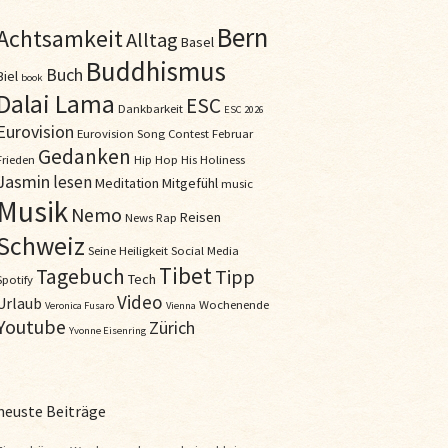
Bern
Achtsamkeit
Alltag
Basel
Buddhismus
Buch
Biel
book
Dalai Lama
ESC
Dankbarkeit
ESC 2026
Eurovision
Eurovision Song Contest
Februar
Gedanken
Frieden
Hip Hop
His Holiness
Jasmin
lesen
Meditation
Mitgefühl
music
Musik
Nemo
Reisen
News
Rap
Schweiz
Seine Heiligkeit
Social Media
Tibet
Tagebuch
Tipp
Tech
Spotify
Video
Urlaub
Wochenende
Veronica Fusaro
Vienna
Youtube
Zürich
Yvonne Eisenring
neuste Beiträge