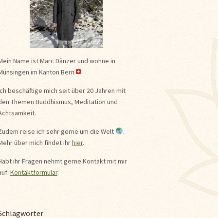
Mein Name ist Marc Dänzer und wohne in
Münsingen im Kanton Bern
Ich beschäftige mich seit über 20 Jahren mit
den Themen Buddhismus, Meditation und
Achtsamkeit.
Zudem reise ich sehr gerne um die Welt
.
Mehr über mich findet ihr
hier
.
Habt ihr Fragen nehmt gerne Kontakt mit mir
auf:
Kontaktformular
.
Schlagwörter