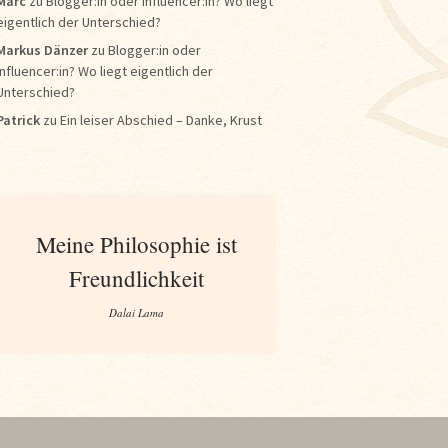
Marc
zu
Blogger:in oder Influencer:in? Wo liegt
eigentlich der Unterschied?
Markus Dänzer
zu
Blogger:in oder
Influencer:in? Wo liegt eigentlich der
Unterschied?
Patrick
zu
Ein leiser Abschied – Danke, Krust
Meine Philosophie ist
Freundlichkeit
Dalai Lama