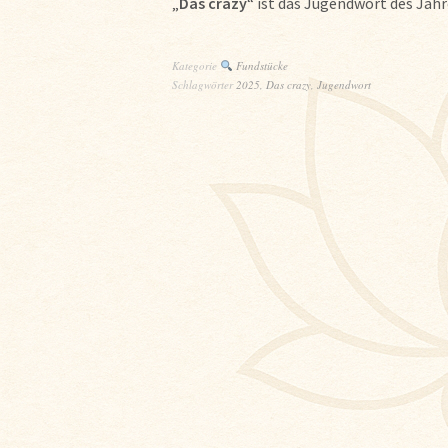
„
Das crazy
“ ist das Jugendwort des Jahr
Kategorie
Fundstücke
Schlagwörter
2025
,
Das crazy
,
Jugendwort