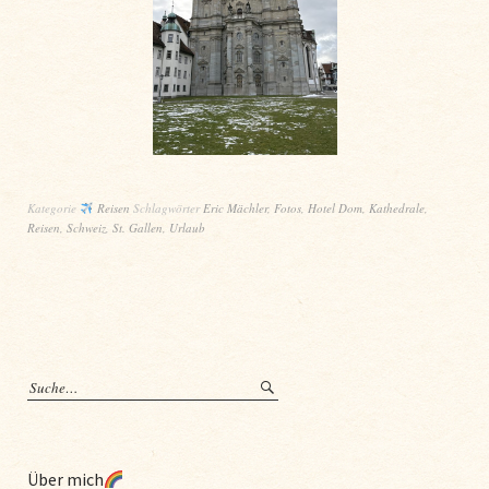
Kategorie
Reisen
Schlagwörter
Eric Mächler
,
Fotos
,
Hotel Dom
,
Kathedrale
,
Reisen
,
Schweiz
,
St. Gallen
,
Urlaub
Über mich