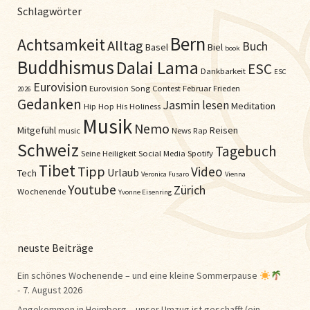
Schlagwörter
Bern
Achtsamkeit
Alltag
Buch
Basel
Biel
book
Buddhismus
Dalai Lama
ESC
Dankbarkeit
ESC
Eurovision
Eurovision Song Contest
Februar
Frieden
2026
Gedanken
Jasmin
lesen
Meditation
Hip Hop
His Holiness
Musik
Nemo
Mitgefühl
Reisen
music
News
Rap
Schweiz
Tagebuch
Seine Heiligkeit
Social Media
Spotify
Tibet
Tipp
Video
Urlaub
Tech
Veronica Fusaro
Vienna
Youtube
Zürich
Wochenende
Yvonne Eisenring
neuste Beiträge
Ein schönes Wochenende – und eine kleine Sommerpause
7. August 2026
Angekommen in Heimberg – unser Umzug ist geschafft (ein