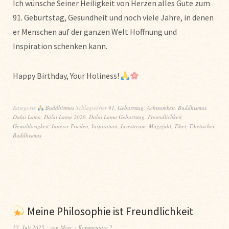
Ich wünsche Seiner Heiligkeit von Herzen alles Gute zum
91. Geburtstag, Gesundheit und noch viele Jahre, in denen
er Menschen auf der ganzen Welt Hoffnung und
Inspiration schenken kann.
Happy Birthday, Your Holiness!
Kategorie
Buddhismus
Schlagwörter
91. Geburtstag
,
Achtsamkeit
,
Buddhismus
,
Dalai Lama
,
Dalai Lama 2026
,
Dalai Lama Geburtstag
,
Freundlichkeit
,
Gewaltlosigkeit
,
Innerer Frieden
,
Inspiration
,
Livestream
,
Mitgefühl
,
Tibet
,
Tibetischer
Buddhismus
Meine Philosophie ist Freundlichkeit
22. Juli 2025
von
Marc
Kommentare 2