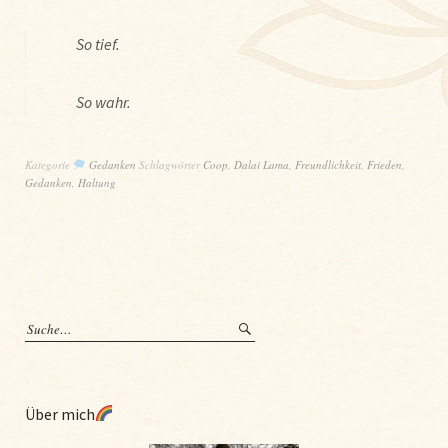
So tief.
So wahr.
Kategorie
Gedanken
Schlagwörter
Coop
,
Dalai Lama
,
Freundlichkeit
,
Frieden
,
Gedanken
,
Haltung
Über mich