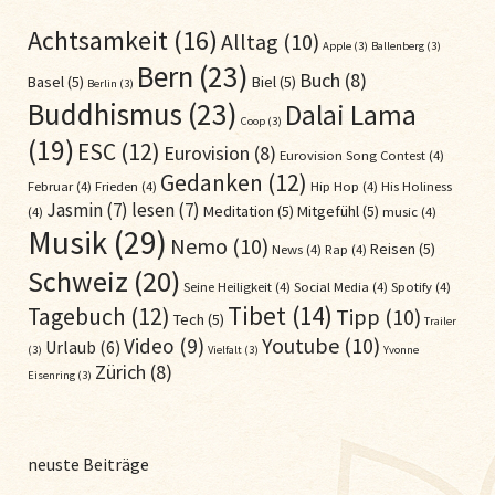
Achtsamkeit
(16)
Alltag
(10)
Apple
(3)
Ballenberg
(3)
Bern
(23)
Buch
(8)
Basel
(5)
Biel
(5)
Berlin
(3)
Buddhismus
(23)
Dalai Lama
Coop
(3)
(19)
ESC
(12)
Eurovision
(8)
Eurovision Song Contest
(4)
Gedanken
(12)
Februar
(4)
Frieden
(4)
Hip Hop
(4)
His Holiness
Jasmin
(7)
lesen
(7)
Meditation
(5)
Mitgefühl
(5)
(4)
music
(4)
Musik
(29)
Nemo
(10)
Reisen
(5)
News
(4)
Rap
(4)
Schweiz
(20)
Seine Heiligkeit
(4)
Social Media
(4)
Spotify
(4)
Tibet
(14)
Tagebuch
(12)
Tipp
(10)
Tech
(5)
Trailer
Youtube
(10)
Video
(9)
Urlaub
(6)
(3)
Vielfalt
(3)
Yvonne
Zürich
(8)
Eisenring
(3)
neuste Beiträge