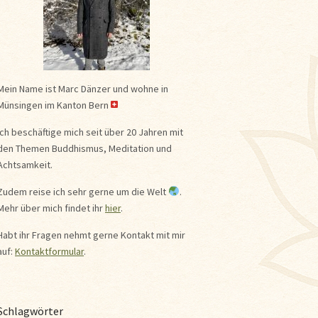
Mein Name ist Marc Dänzer und wohne in
Münsingen im Kanton Bern
Ich beschäftige mich seit über 20 Jahren mit
den Themen Buddhismus, Meditation und
Achtsamkeit.
Zudem reise ich sehr gerne um die Welt
.
Mehr über mich findet ihr
hier
.
Habt ihr Fragen nehmt gerne Kontakt mit mir
auf:
Kontaktformular
.
Schlagwörter