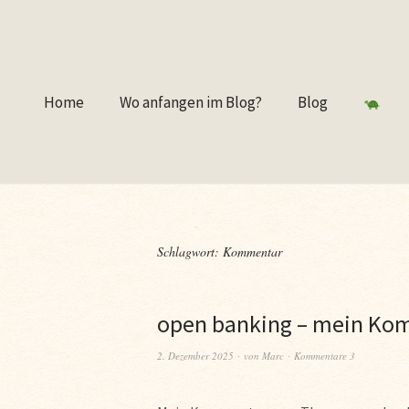
Home
Wo anfangen im Blog?
Blog
Schlagwort:
Kommentar
open banking – mein Ko
2. Dezember 2025
von
Marc
Kommentare 3