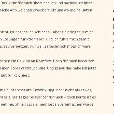
as wirkt für mich übersichtlich und nachvollziehbar.
 welche App welchen Zweck erfüllt und wo meine Daten
nicht grundsätzlich schlecht – aber sie bringt für mich
n Lösungen funktionieren, und ich fühle mich damit
lich zu vernetzen, nur weil es technisch möglich wäre.
enschen ein Gewinn an Komfort. Doch für mich bedeutet
inen Tools vertraut fühle. Und genau das habe ich jetzt
 gut funktioniert.
als interessante Entwicklung, aber nicht als etwas,
rd es eines Tages relevanter für mich – doch heute ist es
is nehme, ohne dass sie mein Leben vereinfachen würde.