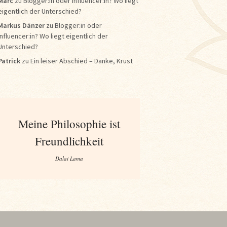
Marc
zu
Blogger:in oder Influencer:in? Wo liegt
eigentlich der Unterschied?
Markus Dänzer
zu
Blogger:in oder
Influencer:in? Wo liegt eigentlich der
Unterschied?
Patrick
zu
Ein leiser Abschied – Danke, Krust
Meine Philosophie ist
Freundlichkeit
Dalai Lama