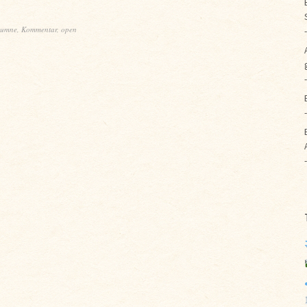
lumne
,
Kommentar
,
open