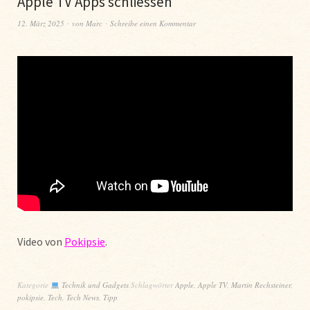
Apple TV Apps schliessen
12. März 2025
von
Marc
Schreibe einen Kommentar
Video von
Pokipsie
.
Kategorie
Technik und Gadgets
Schlagwörter
Apple
,
Apple TV
,
Martin Rechsteiner
,
pokipsie
,
Tech
,
Tech News
,
Tipp