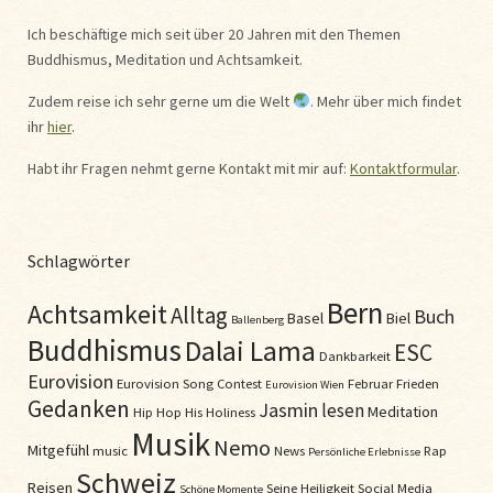
Ich beschäftige mich seit über 20 Jahren mit den Themen
Buddhismus, Meditation und Achtsamkeit.
Zudem reise ich sehr gerne um die Welt
. Mehr über mich findet
ihr
hier
.
Habt ihr Fragen nehmt gerne Kontakt mit mir auf:
Kontaktformular
.
Schlagwörter
Bern
Achtsamkeit
Alltag
Buch
Basel
Biel
Ballenberg
Buddhismus
Dalai Lama
ESC
Dankbarkeit
Eurovision
Eurovision Song Contest
Februar
Frieden
Eurovision Wien
Gedanken
Jasmin
lesen
Meditation
Hip Hop
His Holiness
Musik
Nemo
Mitgefühl
music
News
Rap
Persönliche Erlebnisse
Schweiz
Reisen
Seine Heiligkeit
Social Media
Schöne Momente