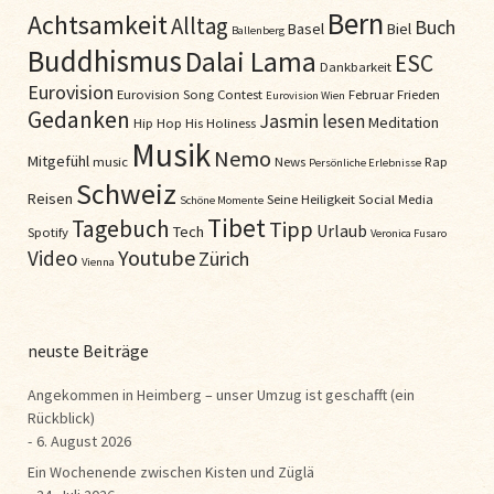
Bern
Achtsamkeit
Alltag
Buch
Basel
Biel
Ballenberg
Buddhismus
Dalai Lama
ESC
Dankbarkeit
Eurovision
Eurovision Song Contest
Februar
Frieden
Eurovision Wien
Gedanken
Jasmin
lesen
Meditation
Hip Hop
His Holiness
Musik
Nemo
Mitgefühl
music
News
Rap
Persönliche Erlebnisse
Schweiz
Reisen
Seine Heiligkeit
Social Media
Schöne Momente
Tibet
Tagebuch
Tipp
Urlaub
Tech
Spotify
Veronica Fusaro
Youtube
Video
Zürich
Vienna
neuste Beiträge
Angekommen in Heimberg – unser Umzug ist geschafft (ein
Rückblick)
6. August 2026
Ein Wochenende zwischen Kisten und Züglä