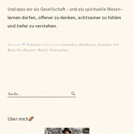
Und dass wir als Gesellschaft – und als spirituelle Wesen –
lernen dürfen, offener zu denken, achtsamer zu fühlen
und tiefer zu verstehen.
Kategorie
Gedanken
Schlagwörter
Achtsamkeit
,
Buddhismus
,
Gedanken
,
Non
Binär
,
Non Binarität
,
Wandel
,
Wiedergeburt
Über mich