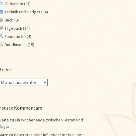
Gedanken
(17)
Technik und Gadgets
(4)
Buch
(9)
Tagebuch
(34)
Fundstücke
(4)
Buddhismus
(15)
Archiv
neuste Kommentare
Dana
zu
Ein Wochenende zwischen Kisten und
Züglä
Marc
zu
Blogger:in oder Influencer:in? Wo liegt