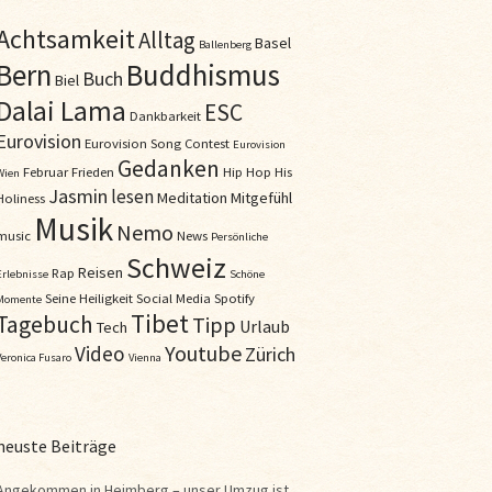
Achtsamkeit
Alltag
Basel
Ballenberg
Bern
Buddhismus
Buch
Biel
Dalai Lama
ESC
Dankbarkeit
Eurovision
Eurovision Song Contest
Eurovision
Gedanken
Februar
Frieden
Hip Hop
His
Wien
Jasmin
lesen
Meditation
Mitgefühl
Holiness
Musik
Nemo
music
News
Persönliche
Schweiz
Reisen
Rap
Erlebnisse
Schöne
Seine Heiligkeit
Social Media
Spotify
Momente
Tibet
Tagebuch
Tipp
Urlaub
Tech
Youtube
Video
Zürich
Veronica Fusaro
Vienna
neuste Beiträge
Angekommen in Heimberg – unser Umzug ist