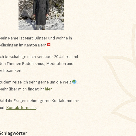
Mein Name ist Marc Dänzer und wohne in
Münsingen im Kanton Bern
Ich beschäftige mich seit über 20 Jahren mit
den Themen Buddhismus, Meditation und
Achtsamkeit.
Zudem reise ich sehr gerne um die Welt
.
Mehr über mich findet ihr
hier
.
Habt ihr Fragen nehmt gerne Kontakt mit mir
auf:
Kontaktformular
.
Schlagwörter