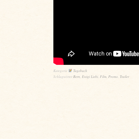
Kategorie
Tagebuch
Schlagwörter
Bern
,
Ewigi Liebi
,
Film
,
Promo
,
Trailer