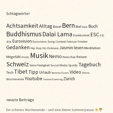
Schlagwörter
Bern
Achtsamkeit
Alltag
Buch
Basel
Biel
book
Buddhismus
Dalai Lama
ESC
Dankbarkeit
ESC
Eurovision
Eurovision Song Contest
Februar
Frieden
2026
Gedanken
Jasmin
lesen
Meditation
Hip Hop
His Holiness
Musik
Nemo
Mitgefühl
Reisen
music
News
Rap
Schweiz
Tagebuch
Seine Heiligkeit
Social Media
Spotify
Tibet
Tipp
Video
Urlaub
Tech
Veronica Fusaro
Vienna
Youtube
Zürich
Wochenende
Yvonne Eisenring
neuste Beiträge
Ein schönes Wochenende – und eine kleine Sommerpause