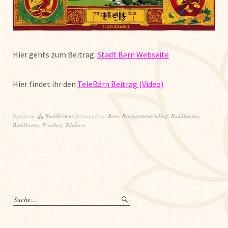
Hier gehts zum Beitrag:
Stadt Bern Webseite
Hier findet ihr den
TeleBärn Beitrag (Video)
Kategorie
Buddhismus
Schlagwörter
Bern
,
Bremgartenfriedhof
,
Buddhismus
,
Buddhisten
,
Friedhof
,
Telebärn