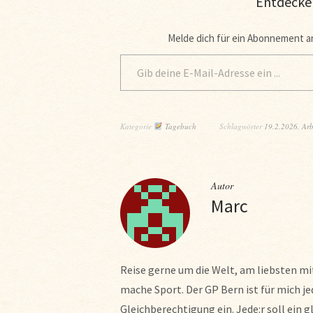
Entdecke
Melde dich für ein Abonnement an
Kategorie
Tagebuch
Schlagwörter
19.2.2026
,
Arb
Autor
Marc
Reise gerne um die Welt, am liebsten mi
mache Sport. Der GP Bern ist für mich je
Gleichberechtigung ein. Jede:r soll ein