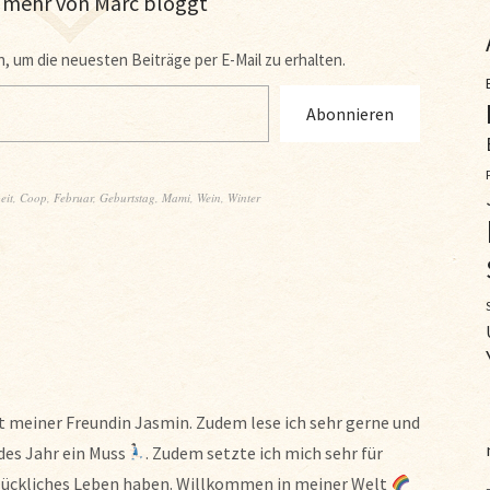
 mehr von Marc bloggt
, um die neuesten Beiträge per E-Mail zu erhalten.
Abonnieren
eit
,
Coop
,
Februar
,
Geburtstag
,
Mami
,
Wein
,
Winter
t meiner Freundin Jasmin. Zudem lese ich sehr gerne und
des Jahr ein Muss
. Zudem setzte ich mich sehr für
 glückliches Leben haben. Willkommen in meiner Welt