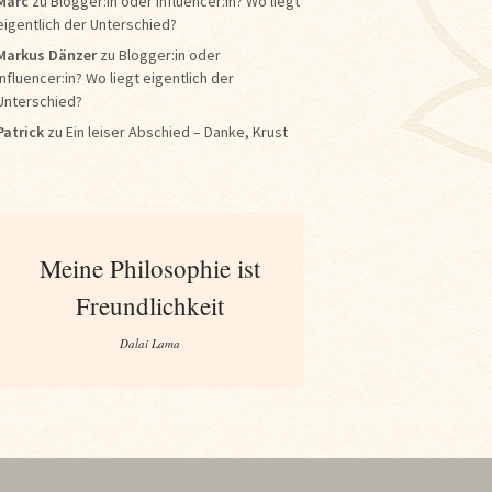
Marc
zu
Blogger:in oder Influencer:in? Wo liegt
eigentlich der Unterschied?
Markus Dänzer
zu
Blogger:in oder
Influencer:in? Wo liegt eigentlich der
Unterschied?
Patrick
zu
Ein leiser Abschied – Danke, Krust
Meine Philosophie ist
Freundlichkeit
Dalai Lama