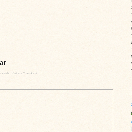
ar
e Felder sind mit
*
markiert