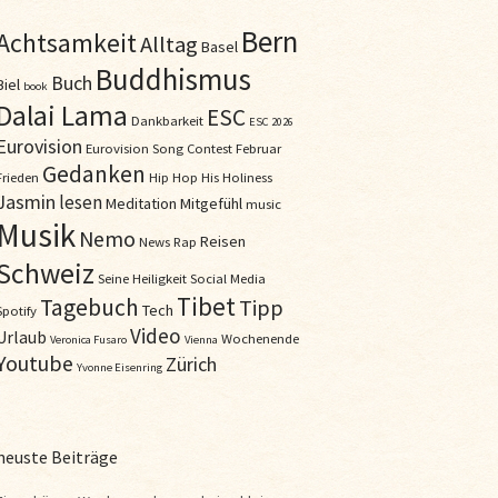
Bern
Achtsamkeit
Alltag
Basel
Buddhismus
Buch
Biel
book
Dalai Lama
ESC
Dankbarkeit
ESC 2026
Eurovision
Eurovision Song Contest
Februar
Gedanken
Frieden
Hip Hop
His Holiness
Jasmin
lesen
Meditation
Mitgefühl
music
Musik
Nemo
Reisen
News
Rap
Schweiz
Seine Heiligkeit
Social Media
Tibet
Tagebuch
Tipp
Tech
Spotify
Video
Urlaub
Wochenende
Veronica Fusaro
Vienna
Youtube
Zürich
Yvonne Eisenring
neuste Beiträge