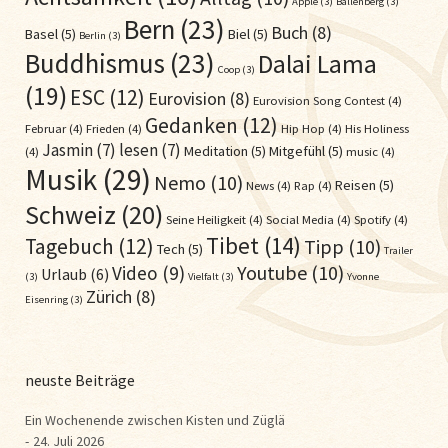
Apple
(3)
Ballenberg
(3)
Bern
(23)
Buch
(8)
Basel
(5)
Biel
(5)
Berlin
(3)
Buddhismus
(23)
Dalai Lama
Coop
(3)
(19)
ESC
(12)
Eurovision
(8)
Eurovision Song Contest
(4)
Gedanken
(12)
Februar
(4)
Frieden
(4)
Hip Hop
(4)
His Holiness
Jasmin
(7)
lesen
(7)
Meditation
(5)
Mitgefühl
(5)
(4)
music
(4)
Musik
(29)
Nemo
(10)
Reisen
(5)
News
(4)
Rap
(4)
Schweiz
(20)
Seine Heiligkeit
(4)
Social Media
(4)
Spotify
(4)
Tibet
(14)
Tagebuch
(12)
Tipp
(10)
Tech
(5)
Trailer
Youtube
(10)
Video
(9)
Urlaub
(6)
(3)
Vielfalt
(3)
Yvonne
Zürich
(8)
Eisenring
(3)
neuste Beiträge
Ein Wochenende zwischen Kisten und Züglä
24. Juli 2026