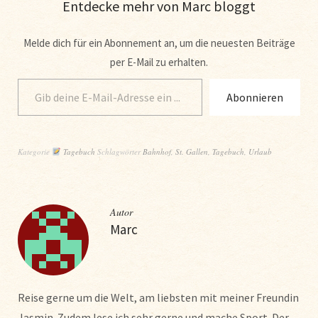
Entdecke mehr von Marc bloggt
Melde dich für ein Abonnement an, um die neuesten Beiträge
per E-Mail zu erhalten.
Abonnieren
Kategorie
Tagebuch
Schlagwörter
Bahnhof
,
St. Gallen
,
Tagebuch
,
Urlaub
Autor
Marc
Reise gerne um die Welt, am liebsten mit meiner Freundin
Jasmin. Zudem lese ich sehr gerne und mache Sport. Der