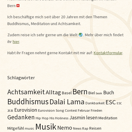
Bern
Ich beschäftige mich seit über 20 Jahren mit den Themen
Buddhismus, Meditation und Achtsamkeit.
Zudem reise ich sehr gerne um die Welt
. Mehr über mich findet
ihr
hier
.
Habt ihr Fragen nehmt gerne Kontakt mit mir auf:
Kontaktformular
.
Schlagwörter
Bern
Achtsamkeit
Alltag
Buch
Basel
Biel
book
Buddhismus
Dalai Lama
ESC
Dankbarkeit
ESC
Eurovision
Eurovision Song Contest
Februar
Frieden
2026
Gedanken
Jasmin
lesen
Meditation
Hip Hop
His Holiness
Musik
Nemo
Mitgefühl
Reisen
music
News
Rap