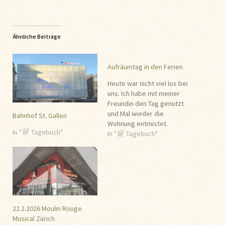
Ähnliche Beiträge
Aufräumtag in den Ferien
Heute war nicht viel los bei
uns. Ich habe mit meiner
Freundin den Tag genutzt
und Mal wieder die
Bahnhof St. Gallen
Wohnung entmistet.
In "
Tagebuch"
Gegenstände die man
In "
Tagebuch"
schon länger nicht mehr
gebraucht hat entsorgt.
Zudem haben wir noch
Kuchen gebacken und
Donats
. Ich wünsche euch
an dieser Stelle ein super
Abend!
22.2.2026 Moulin Rouge
Musical Zürich