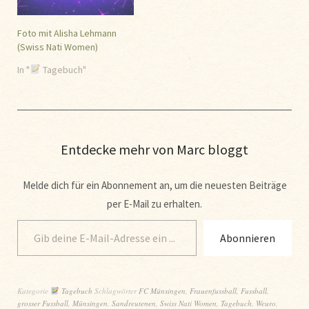
Foto mit Alisha Lehmann
(Swiss Nati Women)
In "
Tagebuch"
Entdecke mehr von Marc bloggt
Melde dich für ein Abonnement an, um die neuesten Beiträge
per E-Mail zu erhalten.
Abonnieren
Kategorie
Tagebuch
Schlagwörter
FC Münsingen
,
Frauenfussball
,
Fussball
,
grosser Fussball
,
Münsingen
,
Sandreutenen
,
Swiss Nati Women
,
Tagebuch
,
Weuro
,