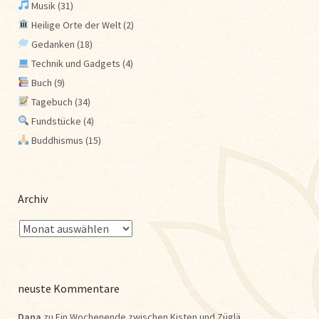
Musik
(31)
Heilige Orte der Welt
(2)
Gedanken
(18)
Technik und Gadgets
(4)
Buch
(9)
Tagebuch
(34)
Fundstücke
(4)
Buddhismus
(15)
Archiv
neuste Kommentare
Dana
zu
Ein Wochenende zwischen Kisten und Züglä