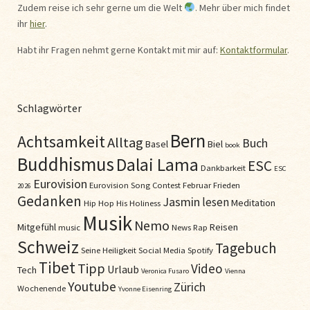
Zudem reise ich sehr gerne um die Welt
. Mehr über mich findet
ihr
hier
.
Habt ihr Fragen nehmt gerne Kontakt mit mir auf:
Kontaktformular
.
Schlagwörter
Bern
Achtsamkeit
Alltag
Buch
Basel
Biel
book
Buddhismus
Dalai Lama
ESC
Dankbarkeit
ESC
Eurovision
Eurovision Song Contest
Februar
Frieden
2026
Gedanken
Jasmin
lesen
Meditation
Hip Hop
His Holiness
Musik
Nemo
Mitgefühl
Reisen
music
News
Rap
Schweiz
Tagebuch
Seine Heiligkeit
Social Media
Spotify
Tibet
Tipp
Video
Urlaub
Tech
Veronica Fusaro
Vienna
Youtube
Zürich
Wochenende
Yvonne Eisenring