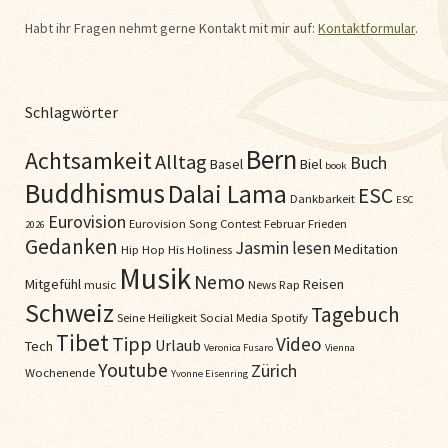
Habt ihr Fragen nehmt gerne Kontakt mit mir auf:
Kontaktformular
.
Schlagwörter
Bern
Achtsamkeit
Alltag
Buch
Basel
Biel
book
Buddhismus
Dalai Lama
ESC
Dankbarkeit
ESC
Eurovision
Eurovision Song Contest
Februar
Frieden
2026
Gedanken
Jasmin
lesen
Meditation
Hip Hop
His Holiness
Musik
Nemo
Mitgefühl
Reisen
music
News
Rap
Schweiz
Tagebuch
Seine Heiligkeit
Social Media
Spotify
Tibet
Tipp
Video
Urlaub
Tech
Veronica Fusaro
Vienna
Youtube
Zürich
Wochenende
Yvonne Eisenring