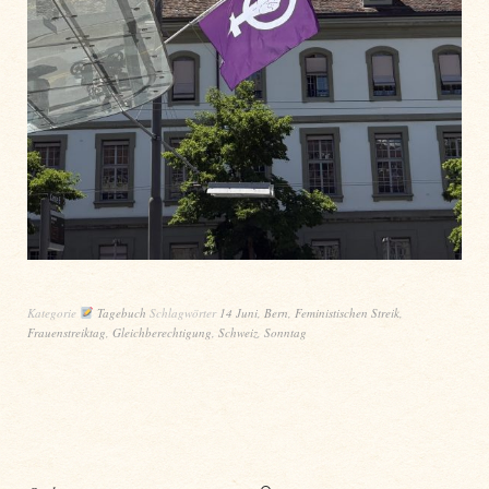
Kategorie
Tagebuch
Schlagwörter
14 Juni
,
Bern
,
Feministischen Streik
,
Frauenstreiktag
,
Gleichberechtigung
,
Schweiz
,
Sonntag