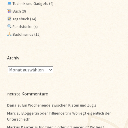
Technik und Gadgets
(4)
Buch
(9)
Tagebuch
(34)
Fundstücke
(4)
Buddhismus
(15)
Archiv
neuste Kommentare
Dana
zu
Ein Wochenende zwischen Kisten und Züglä
Marc
zu
Blogger:in oder Influencer:in? Wo liegt eigentlich der
Unterschied?
Markus Dänzer
zu
Blogger:in oder Influencer:in? Wo liegt