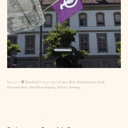
Kategorie
Tagebuch
Schlagwörter
14 Juni
,
Bern
,
Feministischen Streik
,
Frauenstreiktag
,
Gleichberechtigung
,
Schweiz
,
Sonntag