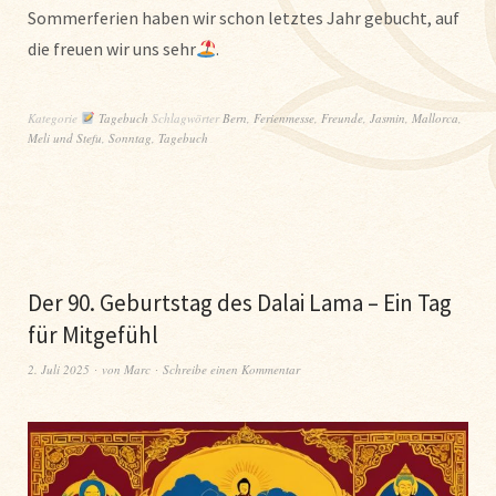
Sommerferien haben wir schon letztes Jahr gebucht, auf
die freuen wir uns sehr
.
Kategorie
Tagebuch
Schlagwörter
Bern
,
Ferienmesse
,
Freunde
,
Jasmin
,
Mallorca
,
Meli und Stefu
,
Sonntag
,
Tagebuch
Der 90. Geburtstag des Dalai Lama – Ein Tag
für Mitgefühl
2. Juli 2025
von
Marc
Schreibe einen Kommentar