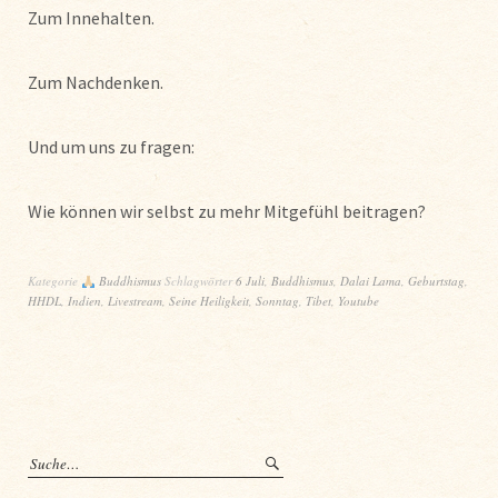
Zum Innehalten.
Zum Nachdenken.
Und um uns zu fragen:
Wie können wir selbst zu mehr Mitgefühl beitragen?
Kategorie
Buddhismus
Schlagwörter
6 Juli
,
Buddhismus
,
Dalai Lama
,
Geburtstag
,
HHDL
,
Indien
,
Livestream
,
Seine Heiligkeit
,
Sonntag
,
Tibet
,
Youtube