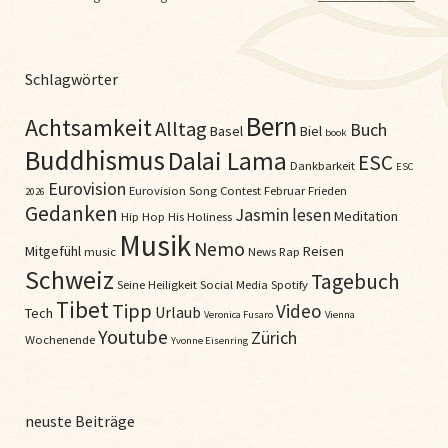
Schlagwörter
Bern
Achtsamkeit
Alltag
Buch
Basel
Biel
book
Buddhismus
Dalai Lama
ESC
Dankbarkeit
ESC
Eurovision
Eurovision Song Contest
Februar
Frieden
2026
Gedanken
Jasmin
lesen
Meditation
Hip Hop
His Holiness
Musik
Nemo
Mitgefühl
Reisen
music
News
Rap
Schweiz
Tagebuch
Seine Heiligkeit
Social Media
Spotify
Tibet
Tipp
Video
Urlaub
Tech
Veronica Fusaro
Vienna
Youtube
Zürich
Wochenende
Yvonne Eisenring
neuste Beiträge