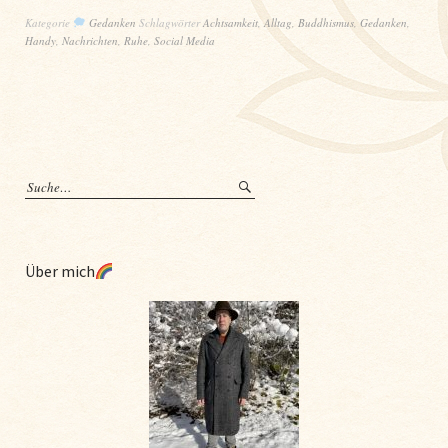
Kategorie
Gedanken
Schlagwörter
Achtsamkeit
,
Alltag
,
Buddhismus
,
Gedanken
,
Handy
,
Nachrichten
,
Ruhe
,
Social Media
Über mich