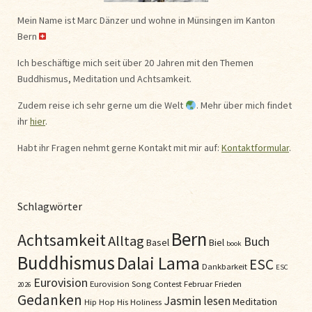
Mein Name ist Marc Dänzer und wohne in Münsingen im Kanton
Bern
Ich beschäftige mich seit über 20 Jahren mit den Themen
Buddhismus, Meditation und Achtsamkeit.
Zudem reise ich sehr gerne um die Welt
. Mehr über mich findet
ihr
hier
.
Habt ihr Fragen nehmt gerne Kontakt mit mir auf:
Kontaktformular
.
Schlagwörter
Bern
Achtsamkeit
Alltag
Buch
Basel
Biel
book
Buddhismus
Dalai Lama
ESC
Dankbarkeit
ESC
Eurovision
Eurovision Song Contest
Februar
Frieden
2026
Gedanken
Jasmin
lesen
Meditation
Hip Hop
His Holiness