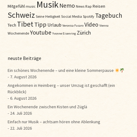
Musik
Nemo
Mitgefühl
Reisen
music
News
Rap
Schweiz
Tagebuch
Seine Heiligkeit
Social Media
Spotify
Tibet
Tipp
Video
Urlaub
Tech
Veronica Fusaro
Vienna
Youtube
Zürich
Wochenende
Yvonne Eisenring
neuste Beiträge
Ein schönes Wochenende – und eine kleine Sommerpause
7. August 2026
Angekommen in Heimberg – unser Umzug ist geschafft (ein
Rückblick)
6. August 2026
Ein Wochenende zwischen Kisten und Züglä
24. Juli 2026
Einfach nur Musik – achtsam hören ohne Ablenkung
22. Juli 2026