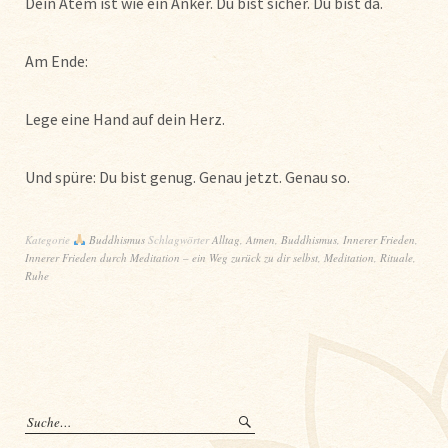
Dein Atem ist wie ein Anker. Du bist sicher. Du bist da.
Am Ende:
Lege eine Hand auf dein Herz.
Und spüre: Du bist genug. Genau jetzt. Genau so.
Kategorie
Buddhismus
Schlagwörter
Alltag
,
Atmen
,
Buddhismus
,
Innerer Frieden
,
Innerer Frieden durch Meditation – ein Weg zurück zu dir selbst
,
Meditation
,
Rituale
,
Ruhe