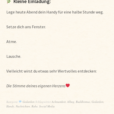
Kleine Einladung:
Lege heute Abend dein Handy für eine halbe Stunde weg.
Setze dich ans Fenster.
Atme.
Lausche.
Vielleicht wirst du etwas sehr Wertvolles entdecken:
Die Stimme deines eigenen Herzens
Kategorie
Gedanken
Schlagwörter
Achtsamkeit
,
Alltag
,
Buddhismus
,
Gedanken
,
Handy
,
Nachrichten
,
Ruhe
,
Social Media