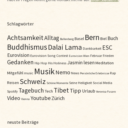
Schlagwörter
Bern
Achtsamkeit
Alltag
Buch
Basel
Biel
Ballenberg
Buddhismus
Dalai Lama
ESC
Dankbarkeit
Eurovision
Eurovision Song Contest
Februar
Frieden
Eurovision Wien
Gedanken
Jasmin
lesen
Meditation
Hip Hop
His Holiness
Musik
Nemo
Mitgefühl
music
News
Rap
Persönliche Erlebnisse
Schweiz
Reisen
Seine Heiligkeit
Social Media
Schöne Momente
Tibet
Tagebuch
Tipp
Urlaub
Tech
Spotify
Veronica Fusaro
Youtube
Video
Zürich
Vienna
neuste Beiträge