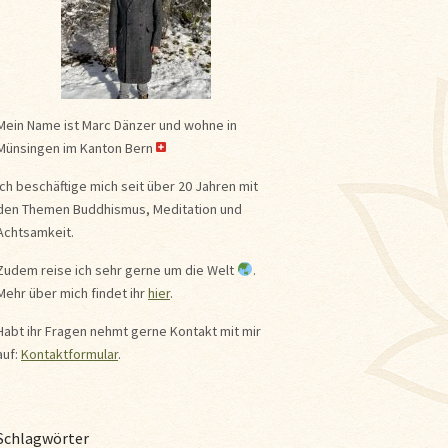
Mein Name ist Marc Dänzer und wohne in
Münsingen im Kanton Bern
Ich beschäftige mich seit über 20 Jahren mit
den Themen Buddhismus, Meditation und
Achtsamkeit.
Zudem reise ich sehr gerne um die Welt
.
Mehr über mich findet ihr
hier
.
Habt ihr Fragen nehmt gerne Kontakt mit mir
auf:
Kontaktformular
.
Schlagwörter