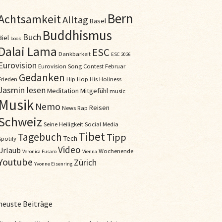
Bern
Achtsamkeit
Alltag
Basel
Buddhismus
Buch
Biel
book
Dalai Lama
ESC
Dankbarkeit
ESC 2026
Eurovision
Eurovision Song Contest
Februar
Gedanken
Frieden
Hip Hop
His Holiness
Jasmin
lesen
Meditation
Mitgefühl
music
Musik
Nemo
Reisen
News
Rap
Schweiz
Seine Heiligkeit
Social Media
Tibet
Tagebuch
Tipp
Tech
Spotify
Video
Urlaub
Wochenende
Veronica Fusaro
Vienna
Youtube
Zürich
Yvonne Eisenring
neuste Beiträge