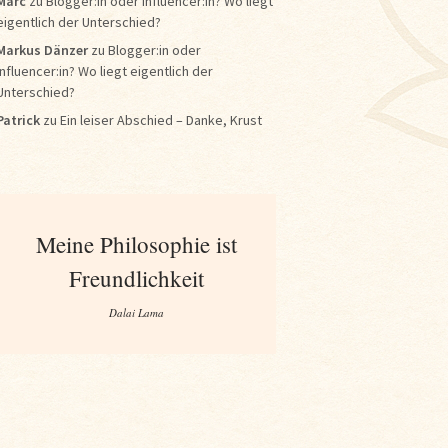
Marc
zu
Blogger:in oder Influencer:in? Wo liegt
eigentlich der Unterschied?
Markus Dänzer
zu
Blogger:in oder
Influencer:in? Wo liegt eigentlich der
Unterschied?
Patrick
zu
Ein leiser Abschied – Danke, Krust
Meine Philosophie ist
Freundlichkeit
Dalai Lama