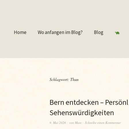
Home
Wo anfangen im Blog?
Blog
Schlagwort:
Thun
Bern entdecken – Persönl
Sehenswürdigkeiten
9. Mai 2026
von
Marc
Schreibe einen Kommentar