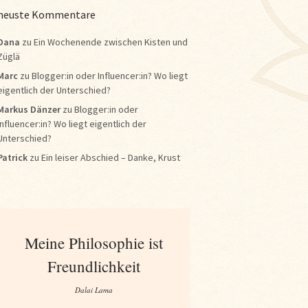
neuste Kommentare
Dana
zu
Ein Wochenende zwischen Kisten und
Züglä
Marc
zu
Blogger:in oder Influencer:in? Wo liegt
eigentlich der Unterschied?
Markus Dänzer
zu
Blogger:in oder
Influencer:in? Wo liegt eigentlich der
Unterschied?
Patrick
zu
Ein leiser Abschied – Danke, Krust
Meine Philosophie ist
Freundlichkeit
Dalai Lama