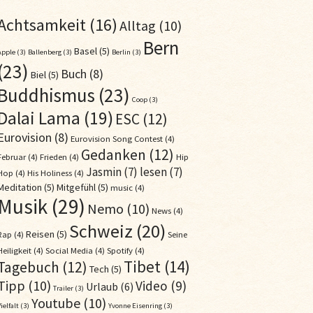
Achtsamkeit
(16)
Alltag
(10)
Bern
Basel
(5)
Apple
(3)
Ballenberg
(3)
Berlin
(3)
(23)
Buch
(8)
Biel
(5)
Buddhismus
(23)
Coop
(3)
Dalai Lama
(19)
ESC
(12)
Eurovision
(8)
Eurovision Song Contest
(4)
Gedanken
(12)
Februar
(4)
Frieden
(4)
Hip
Jasmin
(7)
lesen
(7)
Hop
(4)
His Holiness
(4)
Meditation
(5)
Mitgefühl
(5)
music
(4)
Musik
(29)
Nemo
(10)
News
(4)
Schweiz
(20)
Reisen
(5)
Rap
(4)
Seine
Heiligkeit
(4)
Social Media
(4)
Spotify
(4)
Tibet
(14)
Tagebuch
(12)
Tech
(5)
Tipp
(10)
Video
(9)
Urlaub
(6)
Trailer
(3)
Youtube
(10)
ielfalt
(3)
Yvonne Eisenring
(3)