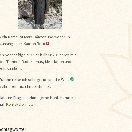
Mein Name ist Marc Dänzer und wohne in
Münsingen im Kanton Bern
Ich beschäftige mich seit über 20 Jahren mit
den Themen Buddhismus, Meditation und
Achtsamkeit.
Zudem reise ich sehr gerne um die Welt
.
Mehr über mich findet ihr
hier
.
Habt ihr Fragen nehmt gerne Kontakt mit mir
auf:
Kontaktformular
.
Schlagwörter