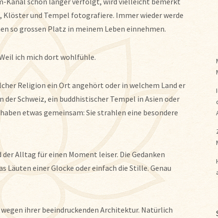
Kanal schon länger verfolgt, wird vielleicht bemerkt
n, Klöster und Tempel fotografiere. Immer wieder werde
inen so grossen Platz in meinem Leben einnehmen.
 Weil ich mich dort wohlfühle.
elcher Religion ein Ort angehört oder in welchem Land er
in der Schweiz, ein buddhistischer Tempel in Asien oder
lle haben etwas gemeinsam: Sie strahlen eine besondere
d der Alltag für einen Moment leiser. Die Gedanken
 Läuten einer Glocke oder einfach die Stille. Genau
r wegen ihrer beeindruckenden Architektur. Natürlich