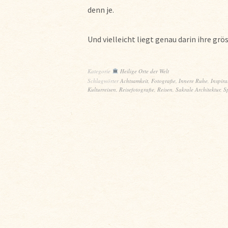
denn je.
Und vielleicht liegt genau darin ihre grö
Kategorie
Heilige Orte der Welt
Schlagwörter
Achtsamkeit
,
Fotografie
,
Innere Ruhe
,
Inspira
Kulturreisen
,
Reisefotografie
,
Reisen
,
Sakrale Architektur
,
Sp