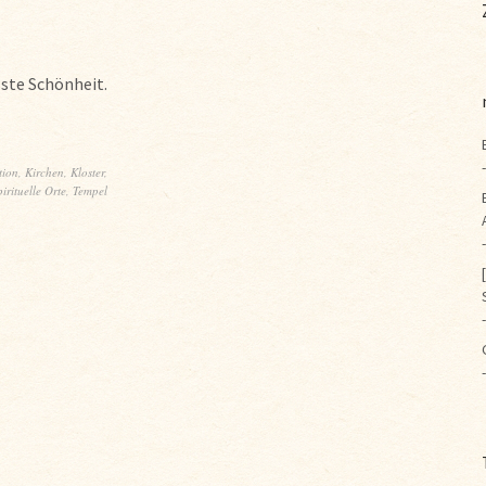
sste Schönheit.
tion
,
Kirchen
,
Kloster
,
irituelle Orte
,
Tempel