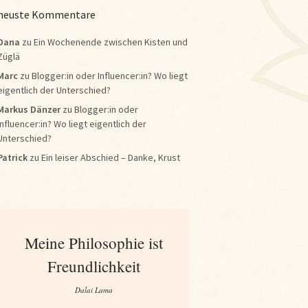
neuste Kommentare
Dana
zu
Ein Wochenende zwischen Kisten und
Züglä
Marc
zu
Blogger:in oder Influencer:in? Wo liegt
eigentlich der Unterschied?
Markus Dänzer
zu
Blogger:in oder
Influencer:in? Wo liegt eigentlich der
Unterschied?
Patrick
zu
Ein leiser Abschied – Danke, Krust
Meine Philosophie ist
Freundlichkeit
Dalai Lama