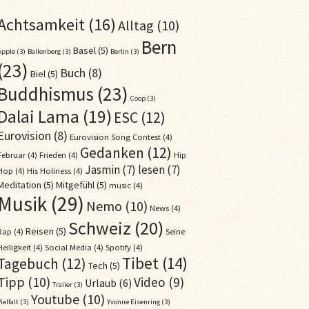
Achtsamkeit
(16)
Alltag
(10)
Bern
Basel
(5)
Apple
(3)
Ballenberg
(3)
Berlin
(3)
(23)
Buch
(8)
Biel
(5)
Buddhismus
(23)
Coop
(3)
Dalai Lama
(19)
ESC
(12)
Eurovision
(8)
Eurovision Song Contest
(4)
Gedanken
(12)
Februar
(4)
Frieden
(4)
Hip
Jasmin
(7)
lesen
(7)
Hop
(4)
His Holiness
(4)
Meditation
(5)
Mitgefühl
(5)
music
(4)
Musik
(29)
Nemo
(10)
News
(4)
Schweiz
(20)
Reisen
(5)
Rap
(4)
Seine
Heiligkeit
(4)
Social Media
(4)
Spotify
(4)
Tibet
(14)
Tagebuch
(12)
Tech
(5)
Tipp
(10)
Video
(9)
Urlaub
(6)
Trailer
(3)
Youtube
(10)
ielfalt
(3)
Yvonne Eisenring
(3)