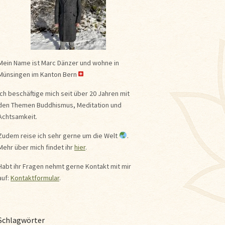
Mein Name ist Marc Dänzer und wohne in
Münsingen im Kanton Bern
Ich beschäftige mich seit über 20 Jahren mit
den Themen Buddhismus, Meditation und
Achtsamkeit.
Zudem reise ich sehr gerne um die Welt
.
Mehr über mich findet ihr
hier
.
Habt ihr Fragen nehmt gerne Kontakt mit mir
auf:
Kontaktformular
.
Schlagwörter