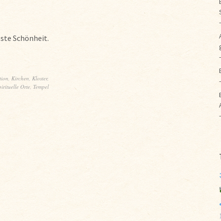
sste Schönheit.
tion
,
Kirchen
,
Kloster
,
irituelle Orte
,
Tempel