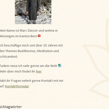
Mein Name ist Marc Dänzer und wohne in
Münsingen im Kanton Bern
Ich beschäftige mich seit über 20 Jahren mit
den Themen Buddhismus, Meditation und
Achtsamkeit.
Zudem reise ich sehr gerne um die Welt
.
Mehr über mich findet ihr
hier
.
Habt ihr Fragen nehmt gerne Kontakt mit mir
auf:
Kontaktformular
.
Schlagwörter