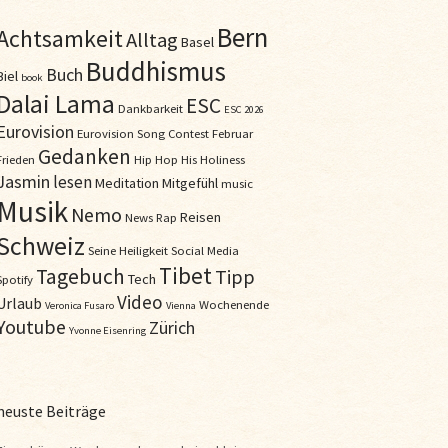
Bern
Achtsamkeit
Alltag
Basel
Buddhismus
Buch
Biel
book
Dalai Lama
ESC
Dankbarkeit
ESC 2026
Eurovision
Eurovision Song Contest
Februar
Gedanken
Frieden
Hip Hop
His Holiness
Jasmin
lesen
Meditation
Mitgefühl
music
Musik
Nemo
Reisen
News
Rap
Schweiz
Seine Heiligkeit
Social Media
Tibet
Tagebuch
Tipp
Tech
Spotify
Video
Urlaub
Wochenende
Veronica Fusaro
Vienna
Youtube
Zürich
Yvonne Eisenring
neuste Beiträge