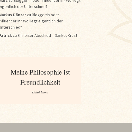
Marc
zu
Blogger:in oder Influencer:in? Wo liegt
eigentlich der Unterschied?
Markus Dänzer
zu
Blogger:in oder
Influencer:in? Wo liegt eigentlich der
Unterschied?
Patrick
zu
Ein leiser Abschied – Danke, Krust
Meine Philosophie ist
Freundlichkeit
Dalai Lama