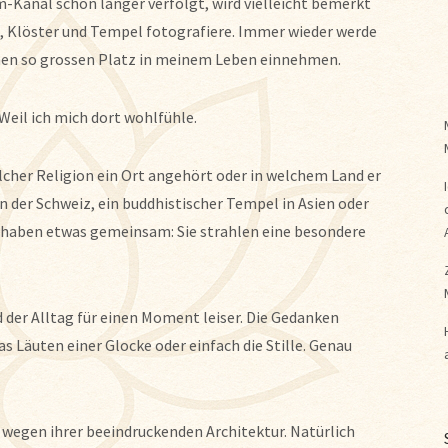
Kanal schon länger verfolgt, wird vielleicht bemerkt
n, Klöster und Tempel fotografiere. Immer wieder werde
inen so grossen Platz in meinem Leben einnehmen.
 Weil ich mich dort wohlfühle.
elcher Religion ein Ort angehört oder in welchem Land er
in der Schweiz, ein buddhistischer Tempel in Asien oder
lle haben etwas gemeinsam: Sie strahlen eine besondere
d der Alltag für einen Moment leiser. Die Gedanken
 Läuten einer Glocke oder einfach die Stille. Genau
r wegen ihrer beeindruckenden Architektur. Natürlich