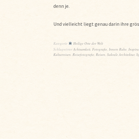
denn je.
Und vielleicht liegt genau darin ihre grö
Kategorie
Heilige Orte der Welt
Schlagwörter
Achtsamkeit
,
Fotografie
,
Innere Ruhe
,
Inspira
Kulturreisen
,
Reisefotografie
,
Reisen
,
Sakrale Architektur
,
Sp