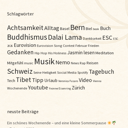
Schlagwörter
Bern
Achtsamkeit
Alltag
Buch
Basel
Biel
book
Buddhismus
Dalai Lama
ESC
Dankbarkeit
ESC
Eurovision
Eurovision Song Contest
Februar
Frieden
2026
Gedanken
Jasmin
lesen
Meditation
Hip Hop
His Holiness
Musik
Nemo
Mitgefühl
Reisen
music
News
Rap
Schweiz
Tagebuch
Seine Heiligkeit
Social Media
Spotify
Tibet
Tipp
Video
Urlaub
Tech
Veronica Fusaro
Vienna
Youtube
Zürich
Wochenende
Yvonne Eisenring
neuste Beiträge
Ein schönes Wochenende – und eine kleine Sommerpause