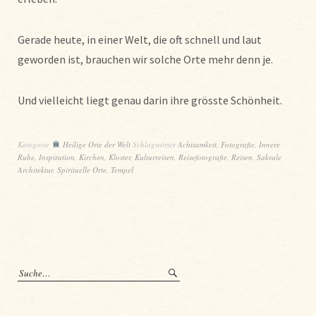
Gerade heute, in einer Welt, die oft schnell und laut
geworden ist, brauchen wir solche Orte mehr denn je.
Und vielleicht liegt genau darin ihre grösste Schönheit.
Kategorie
Heilige Orte der Welt
Schlagwörter
Achtsamkeit
,
Fotografie
,
Innere
Ruhe
,
Inspiration
,
Kirchen
,
Kloster
,
Kulturreisen
,
Reisefotografie
,
Reisen
,
Sakrale
Architektur
,
Spirituelle Orte
,
Tempel